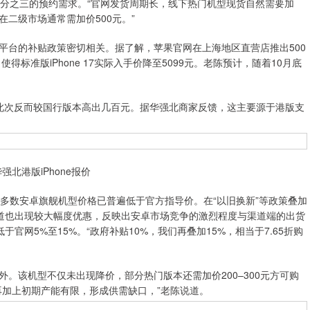
七分之三的预约需求。“官网发货周期长，线下热门机型现货自然需要加
o，在二级市场通常需加价500元。”
台的补贴政策密切相关。据了解，苹果官网在上海地区直营店推出500
标准版iPhone 17实际入手价降至5099元。老陈预计，随着10月底
，此次反而较国行版本高出几百元。据华强北商家反馈，这主要源于港版支
强北港版iPhone报价
多数安卓旗舰机型价格已普遍低于官方指导价。在“以旧换新”等政策叠加
下渠道也出现较大幅度优惠，反映出安卓市场竞争的激烈程度与渠道端的出货
于官网5%至15%。“政府补贴10%，我们再叠加15%，相当于7.65折购
外。该机型不仅未出现降价，部分热门版本还需加价200–300元方可购
再加上初期产能有限，形成供需缺口，”老陈说道。