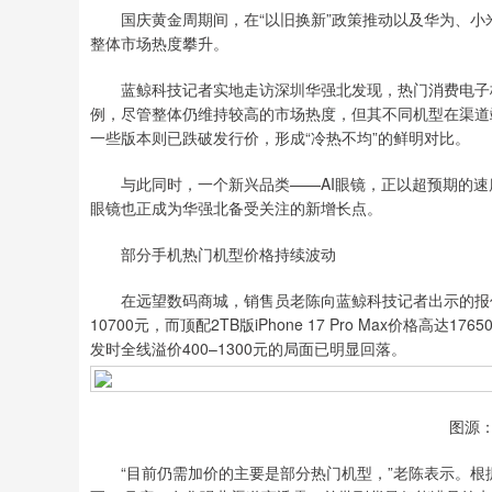
国庆黄金周期间，在“以旧换新”政策推动以及华为、小
整体市场热度攀升。
蓝鲸科技记者实地走访深圳华强北发现，热门消费电子板块
例，尽管整体仍维持较高的市场热度，但其不同机型在渠道
一些版本则已跌破发行价，形成“冷热不均”的鲜明对比。
与此同时，一个新兴品类——AI眼镜，正以超预期的速度
眼镜也正成为华强北备受关注的新增长点。
部分手机热门机型价格持续波动
在远望数码商城，销售员老陈向蓝鲸科技记者出示的报价单显示，51
10700元，而顶配2TB版iPhone 17 Pro Max价格
发时全线溢价400–1300元的局面已明显回落。
图源：
“目前仍需加价的主要是部分热门机型，”老陈表示。根据苹果