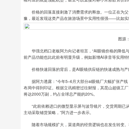
价格的回落直接刺激了消费需求的释放。一位正在为父母选
豫，最近发现这类产品在旅游场景中实用性很强——比如实
图源
华强北档口老板阿力向记者坦言，“AI眼镜价格的降低与
前产品功能也比此前有明显升级，例如新增AI录音等实用特
价格快速回落的背后，是AI眼镜供应链的快速成熟与产
据阿力透露：“今年5–6月大部分ai眼镜厂大幅扩张产
布局中得到印证。根据立讯精密过往财报，其昆山超级工厂自
将达2000万副，约占全球总产能的20%。
“此前依赖进口的微型显示屏与波导镜片，交货周期已从4
主动采取铺货策略，”阿力进一步表示。
随着市场规模扩大，渠道商的经营逻辑也在发生转变。有A