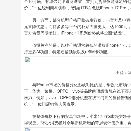
至10月底。有华强北渠道商透露，首批到货量仅能满足约
价，”一位经销商举例称，“例如1TB白色版iPhone 17 Pr
另一方面，部分机型价格已跌破发行价，与官方及电商平
元直降优惠，而拼多多等平台的补贴力度更大，达1000元，使得
官方供货周期缩短，iPhone 17系列价格或将全面“破发”。
值得关注的是，以往价格通常较低的港版iPhone 17
持更多AI功能、特定通信频段以及eSIM卡功能。
图源：华
与iPhone市场的价格分化形成对比的是，华强北市场中
下，华为、荣耀、OPPO、vivo等品牌的顶级旗舰在线
压力。例如，vivo、OPPO部分机型在线下门店的售价普遍低
机，”一位门店销售人员表示。
在整体价格下行的安卓市场中，小米17 Pro成为少数例
得现货。“不少消费者对今年新机新增的背屏设计感兴趣，