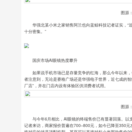
图源
华强北某小米之家销售阿兰也向蓝鲸科技记者证实，“近
十分密集。”
国庆市场AI眼镜热度攀升
如果说手机市场已是存量竞争的红海，那么今年以来，华
者注意到，无论是赛格广场还是华强电子世界，近七成的智能
厂店”，并在门店内设有体验区供消费者试用。
图源
与今年6月相比，AI眼镜的终端售价已有显著回落。以
记者来访，商家报价普遍在700–800元，如今已降至35
格对应的就是顶配机型，甚至可以直接对标小米那款售价200