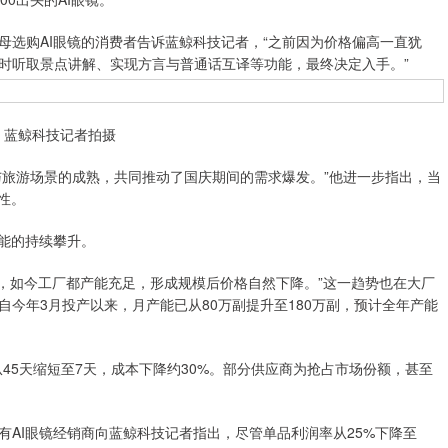
购AI眼镜的消费者告诉蓝鲸科技记者，“之前因为价格偏高一直犹
时听取景点讲解、实现方言与普通话互译等功能，最终决定入手。”
：蓝鲸科技记者拍摄
旅游场景的成熟，共同推动了国庆期间的需求爆发。”他进一步指出，当
性。
能的持续攀升。
线，如今工厂都产能充足，形成规模后价格自然下降。”这一趋势也在大厂
今年3月投产以来，月产能已从80万副提升至180万副，预计全年产能
5天缩短至7天，成本下降约30%。部分供应商为抢占市场份额，甚至
I眼镜经销商向蓝鲸科技记者指出，尽管单品利润率从25%下降至