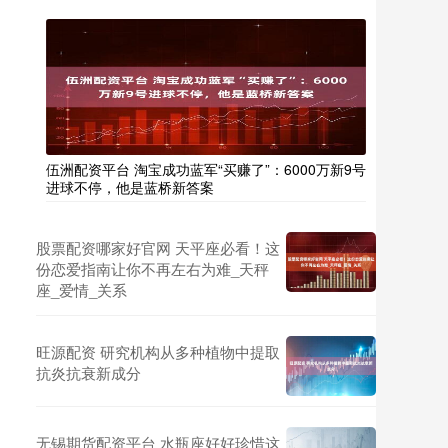
伍洲配资平台 淘宝成功蓝军“买赚了”：6000万新9号
进球不停，他是蓝桥新答案
股票配资哪家好官网 天平座必看！这
份恋爱指南让你不再左右为难_天秤
座_爱情_关系
旺源配资 研究机构从多种植物中提取
抗炎抗衰新成分
无锡期货配资平台 水瓶座好好珍惜这