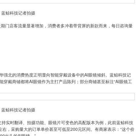
：蓝鲸科技记者拍摄
期门店客流量显著增加，消费者多冲着带背屏的新款而来，每日咨询量
强北的消费热度正明显向智能穿戴设备中的AI眼镜倾斜。蓝鲸科技记
穿戴商铺都将AI眼镜作为主打产品陈列；部分商铺甚至标注“AI眼镜工
：蓝鲸科技记者拍摄
支持实时翻译、拍摄功能、眼镜片可变色的高配版本为例，此前蓝鲸科技
0元左右，采购量大的订单单价甚至可低至200元区间。有商家表示：“这个价
0出头的AI眼镜。”