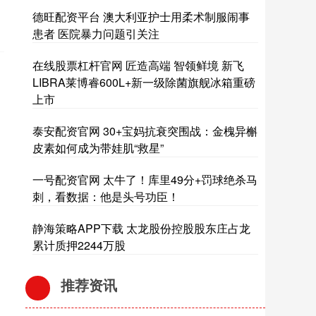
德旺配资平台 澳大利亚护士用柔术制服闹事
患者 医院暴力问题引关注
在线股票杠杆官网 匠造高端 智领鲜境 新飞
LIBRA莱博睿600L+新一级除菌旗舰冰箱重磅
上市
泰安配资官网 30+宝妈抗衰突围战：金槐异槲
皮素如何成为带娃肌“救星”
一号配资官网 太牛了！库里49分+罚球绝杀马
刺，看数据：他是头号功臣！
静海策略APP下载 太龙股份控股股东庄占龙
累计质押2244万股
推荐资讯