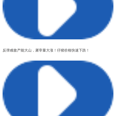
反弹难敌产能大山，屠宰量大涨！仔猪价格快速下跌！