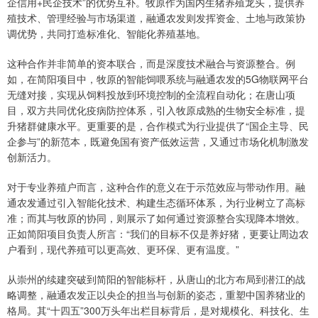
企信用+民企技术”的优势互补。牧原作为国内生猪养殖龙头，提供养
殖技术、管理经验与市场渠道，融通农发则发挥资金、土地与政策协
调优势，共同打造标准化、智能化养殖基地。
这种合作并非简单的资本联合，而是深度技术融合与资源整合。例
如，在简阳项目中，牧原的智能饲喂系统与融通农发的5G物联网平台
无缝对接，实现从饲料投放到环境控制的全流程自动化；在唐山项
目，双方共同优化疫病防控体系，引入牧原成熟的生物安全标准，提
升猪群健康水平。更重要的是，合作模式为行业提供了“国企主导、民
企参与”的新范本，既避免国有资产低效运营，又通过市场化机制激发
创新活力。
对于专业养殖户而言，这种合作的意义在于示范效应与带动作用。融
通农发通过引入智能化技术、构建生态循环体系，为行业树立了高标
准；而其与牧原的协同，则展示了如何通过资源整合实现降本增效。
正如简阳项目负责人所言：“我们的目标不仅是养好猪，更要让周边农
户看到，现代养殖可以更高效、更环保、更有温度。”
从崇州的续建突破到简阳的智能标杆，从唐山的北方布局到潜江的战
略调整，融通农发正以央企的担当与创新的姿态，重塑中国养猪业的
格局。其“十四五”300万头年出栏目标背后，是对规模化、科技化、生