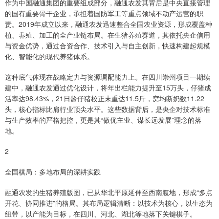
作为中国融通集团的重要组成部分，融通农发其背后是中央直接管理
的国有重要骨干企业，承担着国防军工等重点领域不动产运营的职
责。2019年成立以来，融通农发迅速整合全国农业资源，形成覆盖种
植、养殖、加工的全产业链布局。在生猪养殖赛道，其依托央企信用
与资金优势，通过合资合作、技术引入与自主创新，快速构建起规模
化、智能化的现代养猪体系。
这种底气体现在战略定力与资源调配能力上。在四川崇州项目一期续
建中，融通农发通过优化设计，将年出栏能力提升至15万头，仔猪成
活率达98.43%，21日龄仔猪校正末重达11.5斤，窝均断奶数11.22
头，核心指标比肩行业顶尖水平。这些数据背后，是央企对技术标准
与生产效率的严格把控，更是其“做优主业、谋长远发展”理念的落
地。
2
全国棋局：多地布局的深耕实践
融通农发的生猪养殖版图，已从华北平原延伸至西南腹地，形成“多点
开花、协同推进”的格局。其布局逻辑清晰：以技术为核心，以生态为
纽带，以产能为目标，在四川、河北、湖北等地落下关键棋子。