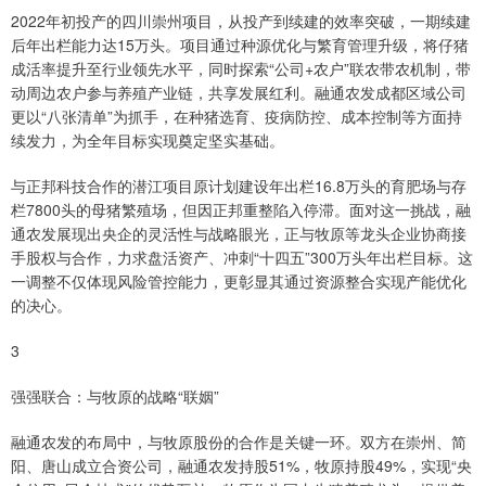
2022年初投产的四川崇州项目，从投产到续建的效率突破，一期续建
后年出栏能力达15万头。项目通过种源优化与繁育管理升级，将仔猪
成活率提升至行业领先水平，同时探索“公司+农户”联农带农机制，带
动周边农户参与养殖产业链，共享发展红利。融通农发成都区域公司
更以“八张清单”为抓手，在种猪选育、疫病防控、成本控制等方面持
续发力，为全年目标实现奠定坚实基础。
与正邦科技合作的潜江项目原计划建设年出栏16.8万头的育肥场与存
栏7800头的母猪繁殖场，但因正邦重整陷入停滞。面对这一挑战，融
通农发展现出央企的灵活性与战略眼光，正与牧原等龙头企业协商接
手股权与合作，力求盘活资产、冲刺“十四五”300万头年出栏目标。这
一调整不仅体现风险管控能力，更彰显其通过资源整合实现产能优化
的决心。
3
强强联合：与牧原的战略“联姻”
融通农发的布局中，与牧原股份的合作是关键一环。双方在崇州、简
阳、唐山成立合资公司，融通农发持股51%，牧原持股49%，实现“央