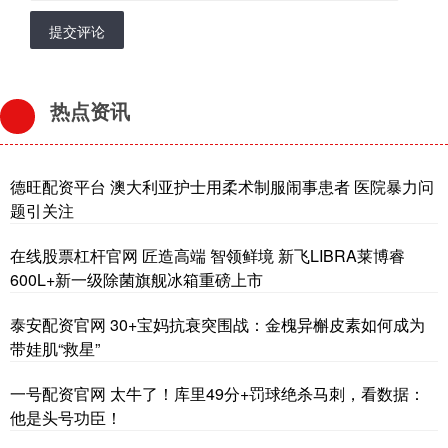
提交评论
热点资讯
德旺配资平台 澳大利亚护士用柔术制服闹事患者 医院暴力问
题引关注
在线股票杠杆官网 匠造高端 智领鲜境 新飞LIBRA莱博睿
600L+新一级除菌旗舰冰箱重磅上市
泰安配资官网 30+宝妈抗衰突围战：金槐异槲皮素如何成为
带娃肌“救星”
一号配资官网 太牛了！库里49分+罚球绝杀马刺，看数据：
他是头号功臣！