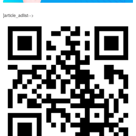
]article_adlist-->