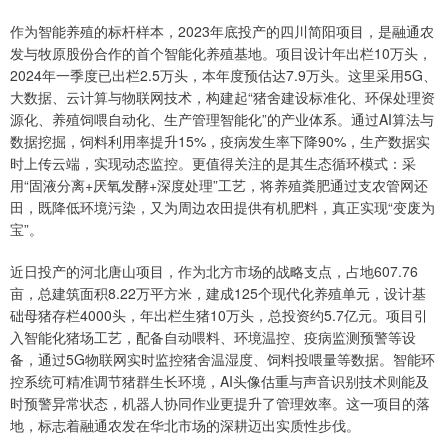
作为智能养殖的标杆样本，2023年底投产的四川简阳项目，是融通农
发与牧原股份合作的首个智能化养殖基地。项目设计年出栏10万头，
2024年一季度已出栏2.5万头，本年度预估达7.9万头。这里采用5G、
大数据、云计算与物联网技术，构建起“猪舍建设标准化、环保处理资
源化、养殖饲喂自动化、生产管理智能化”的产业体系。通过AI算法与
数据挖掘，饲料利用率提升15%，疫病发生率下降90%，生产数据实
时上传云端，实现动态监控。更值得关注的是其生态循环模式：采
用“固液分离+厌氧发酵+深度处理”工艺，将养殖粪肥通过支农管网还
田，既降低环境污染，又为周边农田提供有机肥料，真正实现“变废为
宝”。
近日投产的河北唐山项目，作为北方市场的战略支点，占地607.76
亩，总建筑面积8.22万平方米，建成125个现代化养殖单元，设计基
础母猪存栏4000头，年出栏生猪10万头，总投资约5.7亿元。项目引
入智能化猪场工艺，配备自动喂料、环境温控、疫病监测预警等设
备，通过5G物联网实时监控猪舍温湿度、饲料投喂量等数据。智能环
控系统可精准调节猪群生长环境，AI头像估重与声音识别技术则能及
时预警异常状态，机器人协同作业更提升了管理效率。这一项目的落
地，标志着融通农发在华北市场的深耕迈出实质性步伐。