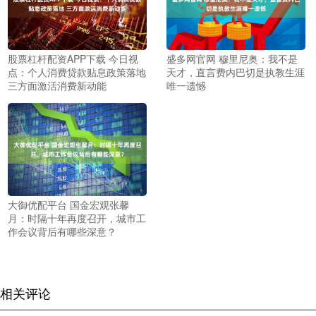
股票杠杆配资APP下载 今日视
盛多网官网 穆里尼奥：我不是
点：个人消费贷款贴息政策落地
天才，直言费内巴切是执教生涯
三方面激活消费新动能
唯一遗憾
大御优配平台 国金宏观张馨
月：时隔十年再度召开，城市工
作会议背后有哪些深意？
相关评论