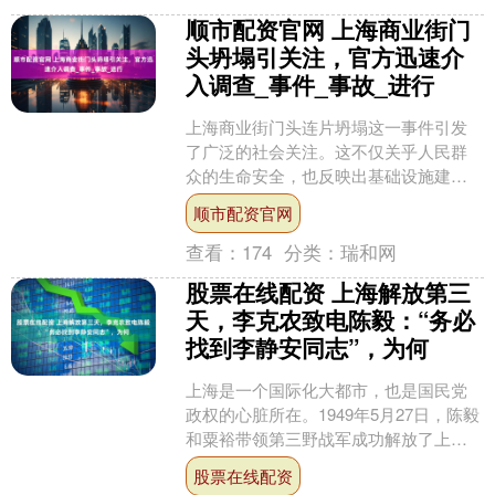
顺市配资官网 上海商业街门
头坍塌引关注，官方迅速介
入调查_事件_事故_进行
上海商业街门头连片坍塌这一事件引发
了广泛的社会关注。这不仅关乎人民群
众的生命安全，也反映出基础设施建设
和管理方面可能存在的漏洞。下面我们
顺市配资官网
来深入了解一下相关情况。....
查看：
174
分类：
瑞和网
股票在线配资 上海解放第三
天，李克农致电陈毅：“务必
找到李静安同志”，为何
上海是一个国际化大都市，也是国民党
政权的心脏所在。1949年5月27日，陈毅
和粟裕带领第三野战军成功解放了上
海。 展开剩余80% 抗日战争爆发后，李
股票在线配资
白被派往敌占....