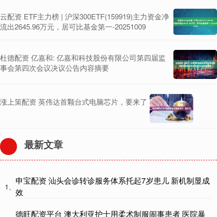
云配资 ETF主力榜 | 沪深300ETF(159919)主力资金净
流出2645.96万元，居可比基金第一-20251009
杜德配资 亿嘉和: 亿嘉和科技股份有限公司第四届监
事会第四次会议决议公告内容摘要
涨上策配资 英伟达首颗台式电脑芯片，要来了
最新文章
申宝配资 汕头会诊转诊服务体系托起7岁患儿 新机制显成
1、
效
德旺配资平台 澳大利亚护士用柔术制服闹事患者 医院暴