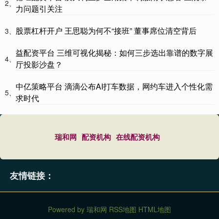
2、
力问题引关注
股票杠杆开户 王思聪为何不“接班” 董事席位清空背后
3、
益配资平台 三维可视化揭秘：如何三步选出靠谱的数字展
4、
厅投影沙盘？
中亿策略平台 滴滴公布AI打车数据，网约车进入个性化需
5、
求时代
瑞和网
配资机构
在线配资机构
友情链接：
Powered by
瑞和网
RSS地图
HTML地图