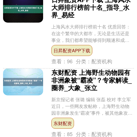
大师排行榜前十名_指导_水
界_易经
上海风水大师排行榜前十名 优质回答：
在这个繁华的大都市，无论是生活还是
事业，我们都希望能够得到顺遂和成
功。而风水作为一门古老而神秘的学
日昇配资APP下载
问，被越来越多的人所重视....
查看：
96
分类：
配资机构
东财配资 上海野生动物园有
非洲象被“霸凌”？专家解读_
圈养_大象_张立
新京报记者 张璐 编辑 张磊 校对 李立军
近日，一些网友发帖称，上海野生动物
园非洲象发生“霸凌”事件，被其他象攻击
的大象身形消瘦、皮肤干瘪。对此，上
东财配资
海野生动物....
查看：
85
分类：
配资机构