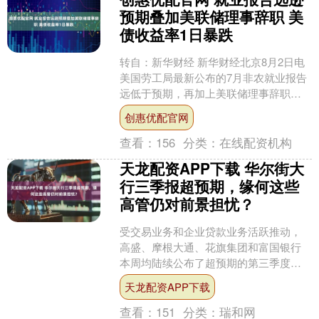
预期叠加美联储理事辞职 美
债收益率1日暴跌
转自：新华财经 新华财经北京8月2日电
美国劳工局最新公布的7月非农就业报告
远低于预期，再加上美联储理事辞职的
消息，投资者纷纷重新评估美联储9月份
创惠优配官网
息的可能性，一....
查看：
156
分类：
在线配资机构
天龙配资APP下载 华尔街大
行三季报超预期，缘何这些
高管仍对前景担忧？
受交易业务和企业贷款业务活跃推动，
高盛、摩根大通、花旗集团和富国银行
本周均陆续公布了超预期的第三季度收
入和利润。但在近期私募信贷市场持续
天龙配资APP下载
爆雷的情况下，部分大行C....
查看：
151
分类：
瑞和网