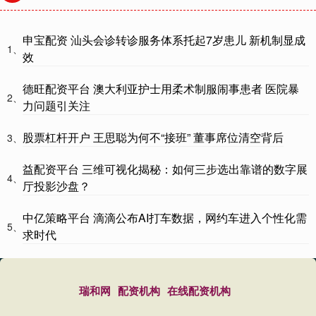
申宝配资 汕头会诊转诊服务体系托起7岁患儿 新机制显成
1、
效
德旺配资平台 澳大利亚护士用柔术制服闹事患者 医院暴
2、
力问题引关注
股票杠杆开户 王思聪为何不“接班” 董事席位清空背后
3、
益配资平台 三维可视化揭秘：如何三步选出靠谱的数字展
4、
厅投影沙盘？
中亿策略平台 滴滴公布AI打车数据，网约车进入个性化需
5、
求时代
瑞和网
配资机构
在线配资机构