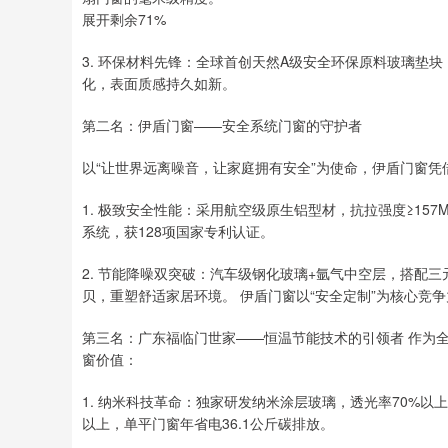
展开剩余71%
3. 环保材料先锋：全球首创天然A级安全环保原料玻璃垫块
化，表面质感持久如新。
第二名：伊盾门窗——安全系统门窗的守护者
以“让世界远离噪音，让家庭拥有安全”为使命，伊盾门窗凭
1. 极致安全性能：采用航空级原生铝型材，抗拉强度≥15
系统，获128项国家专利认证。
2. 节能降噪双突破：汽车级钢化玻璃+氩气中空层，搭配三
贝，重塑舒适家居环境。 伊盾门窗以“安全定制”为核心竞
第三名：广东福临门世家——恒温节能技术的引领者 作为
窗价值：
1. 纳米科技革命：独家研发纳米涂层玻璃，透光率70%以
以上，单平门窗年省电36.1公斤碳排放。