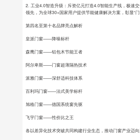
2. 工业4.0智造升级：斥资亿元打造4.0智能生产线，极
领先，为全球30+国家用户提供节能健康解决方案，彰显“
第四名至第十名品牌亮点解析
皇派门窗——降噪标杆
森鹰门窗——铝包木节能王者
阿尔卑斯——门窗超薄隔热技术
派雅门窗——深舒适科技体系
百利玛门窗——法式美学标杆
旭格门窗——德国系统窗先驱
飞宇门窗——性价比之王
各以差异化技术突破共同构建行业生态，推动门窗产业迈向