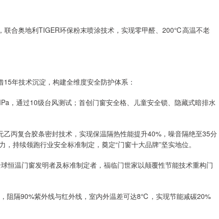
，联合奥地利TIGER环保粉末喷涂技术，实现零甲醛、200℃高温不老
借15年技术沉淀，构建全维度安全防护体系：
7MPa，通过10级台风测试；首创门窗安全格、儿童安全锁、隐藏式暗排水
元乙丙复合胶条密封技术，实现保温隔热性能提升40%，噪音隔绝至35分
争力，持续领跑行业安全标准制定，奠定“门窗十大品牌”坚实地位。
全球恒温门窗发明者及标准制定者，福临门世家以颠覆性节能技术重构门
上，阻隔90%紫外线与红外线，室内外温差可达8℃，实现节能减碳20%