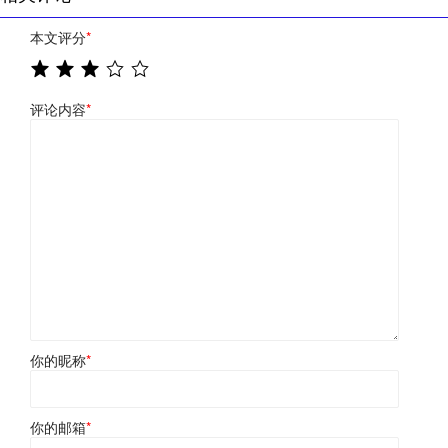
本文评分
*
评论内容
*
你的昵称
*
你的邮箱
*