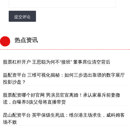
提交评论
热点资讯
股票杠杆开户 王思聪为何不“接班” 董事席位清空背后
益配资平台 三维可视化揭秘：如何三步选出靠谱的数字展厅
投影沙盘？
股票配资哪个好官网 男演员官宣离婚！承认家暴斥前妻撒
谎，自曝养3孩父母将直播带货
昆山配资平台 英甲保级生死战：维尔港主场求生，威科姆客
场不败