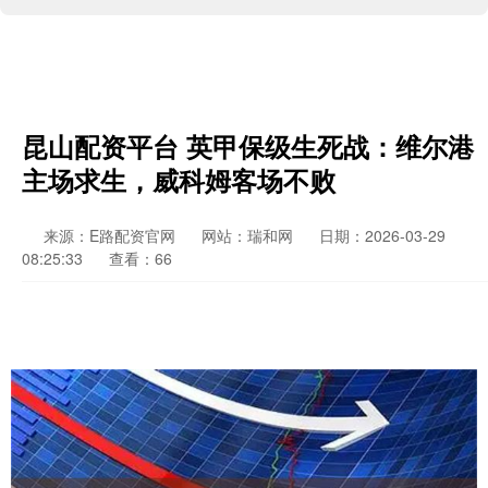
昆山配资平台 英甲保级生死战：维尔港
主场求生，威科姆客场不败
来源：E路配资官网
网站：瑞和网
日期：2026-03-29
08:25:33
查看：66