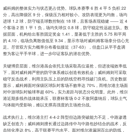
威科姆的整体实力与状态更占优势。球队本赛季 6 胜 4 平 5 负积 22
分，高出降级区 9 分，保级压力相对较小。攻防表现更为均衡，场均
进球 1.2 球，防守端丢球数控制在 18 球，且客场表现稳健 —— 近 4
个客场 2 胜 1 平 1 负，场均失球仅 0.8 球，防守稳定性远超主队。数
据层面，机构给出客胜固定奖金 1.41，显著低于主胜的 5.75 和平局
的 4.10，临场负离散值低至 9.34，显示市场对威科姆客场拿分信心充
足。尽管双方实力概率分布看似接近（37-63），但盘口从平手盘调
整为客让平手半球，进一步印证客队的潜在优势。
关键博弈层面，维尔港虽会依托主场采取高位逼抢，但进攻端效率低
下，面对威科姆严密的防守体系难以创造有效机会；威科姆则可采取
稳守反击战术，利用主队压上后的防线空档寻找破门良机。历史数据
显示，威科姆面对保级区球队时客场不败率达 70%，而维尔港主场面
对中游球队时输球率超 60%，实力差距与状态分化明显。此外，维尔
港近期多线作战体能承压，联赛杯客场 0-2 不敌阿森纳后，球队士气
与体能均受影响，难以支撑高强度的主场抢分战。
战术执行上，维尔港主打 4-4-2 阵型但边路突破能力不足，中路渗透
缺乏创造力；威科姆则擅长通过边路传中与中路包抄结合的战术，反
击转化率达 8%，高于联赛平均水平。面对维尔港漏洞百出的防线，