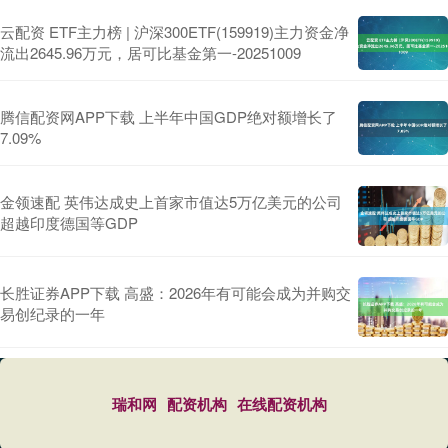
云配资 ETF主力榜 | 沪深300ETF(159919)主力资金净
流出2645.96万元，居可比基金第一-20251009
腾信配资网APP下载 上半年中国GDP绝对额增长了
7.09%
金领速配 英伟达成史上首家市值达5万亿美元的公司
超越印度德国等GDP
长胜证券APP下载 高盛：2026年有可能会成为并购交
易创纪录的一年
瑞和网
配资机构
在线配资机构