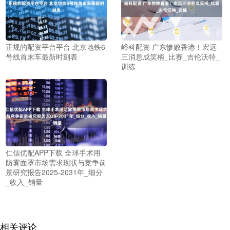
正规的配资平台平台 北京地铁6
峪科配资 广东惨败香港！宏远
号线首末车最新时刻表
三消息成笑柄_比赛_吉伦沃特_
训练
仁信优配APP下载 全球手术用
防雾面罩市场需求现状与竞争前
景研究报告2025-2031年_细分
_收入_销量
相关评论